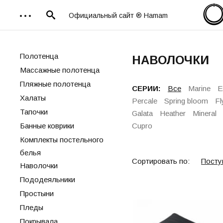
Официальный сайт ® Hamam
Полотенца
НАВОЛОЧКИ
Массажные полотенца
Пляжные полотенца
СЕРИИ:
Все
Marine
E
Халаты
Percale
Spring bloom
Fl
Тапочки
Galata
Heather
Mineral
Банные коврики
Cupro
Комплекты постельного
белья
Сортировать по:
Посту
Наволочки
Пододеяльники
Простыни
Пледы
Покрывала